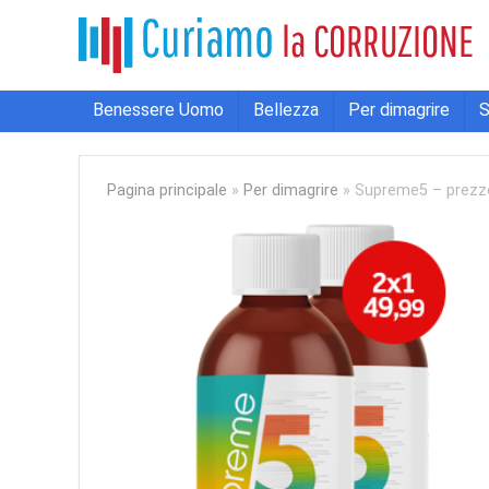
Benessere Uomo
Bellezza
Per dimagrire
S
Pagina principale
»
Per dimagrire
»
Supreme5 – prezzo,