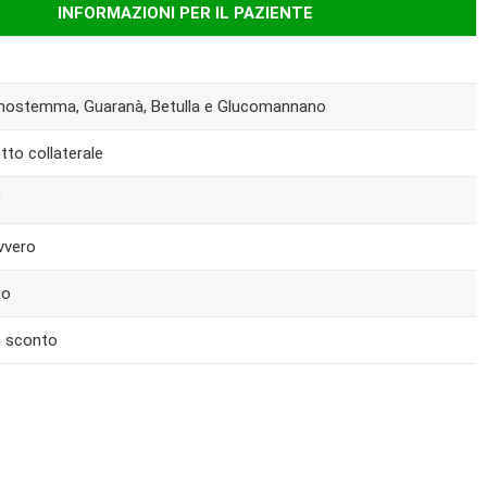
INFORMAZIONI PER IL PAZIENTE
ynostemma, Guaranà, Betulla e Glucomannano
to collaterale
vvero
to
n sconto