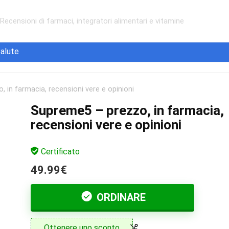
Recensioni di farmaci, integratori alimentari e vitamine
alute
 in farmacia, recensioni vere e opinioni
Supreme5 – prezzo, in farmacia,
recensioni vere e opinioni
Certificato
49.99€
ORDINARE
Ottenere uno sconto