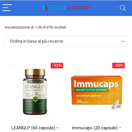
Ordina
Visualizzazione di 1-36 di 878 risultati
in
Ordina in base al più recente
base
al
più
- 51%
- 42%
recente
LEANGLP (60 capsule) –
Immucaps (20 capsule) –