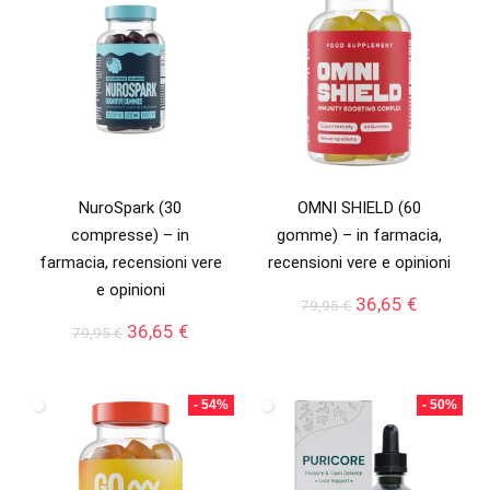
NuroSpark (30
OMNI SHIELD (60
compresse) – in
gomme) – in farmacia,
farmacia, recensioni vere
recensioni vere e opinioni
e opinioni
Il
Il
36,65
€
79,95
€
prezzo
prezzo
Il
Il
36,65
€
79,95
€
originale
attuale
prezzo
prezzo
era:
è:
originale
attuale
79,95 €.
36,65 €.
era:
è:
- 54%
- 50%
79,95 €.
36,65 €.