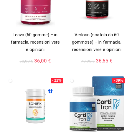
Leava (60 gomme) – in
Verlorin (scatola da 60
farmacia, recensioni vere
gommose) – in farmacia,
e opinioni
recensioni vere e opinioni
Il
Il
Il
Il
36,00
€
36,65
€
58,00
€
79,95
€
prezzo
prezzo
prezzo
prezzo
originale
attuale
originale
attuale
era:
è:
era:
è:
- 22%
- 39%
58,00 €.
36,00 €.
79,95 €.
36,65 €.