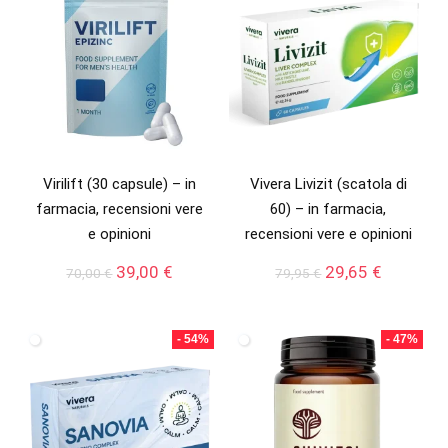
Virilift (30 capsule) – in
Vivera Livizit (scatola di
farmacia, recensioni vere
60) – in farmacia,
e opinioni
recensioni vere e opinioni
Il
Il
Il
Il
39,00
€
29,65
€
70,00
€
79,95
€
prezzo
prezzo
prezzo
prezzo
originale
attuale
originale
attuale
era:
è:
era:
è:
- 54%
- 47%
70,00 €.
39,00 €.
79,95 €.
29,65 €.