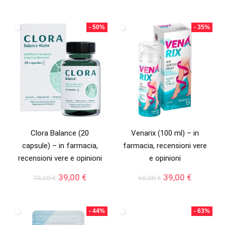
prezzo
prezzo
originale
attuale
era:
è:
- 50%
- 35%
54,00 €.
29,00 €.
Clora Balance (20
Venarix (100 ml) – in
capsule) – in farmacia,
farmacia, recensioni vere
recensioni vere e opinioni
e opinioni
Il
Il
Il
Il
39,00
€
39,00
€
78,00
€
60,00
€
prezzo
prezzo
prezzo
prezzo
originale
attuale
originale
attuale
era:
è:
era:
è:
- 44%
- 63%
78,00 €.
39,00 €.
60,00 €.
39,00 €.