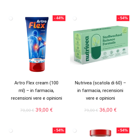
prezzo
prezzo
prezzo
prezzo
originale
attuale
originale
attuale
era:
è:
era:
è:
- 44%
- 54%
55,00 €.
29,00 €.
70,00 €.
39,00 €.
Artro Flex cream (100
Nutrivea (scatola di 60) –
ml) – in farmacia,
in farmacia, recensioni
recensioni vere e opinioni
vere e opinioni
Il
Il
Il
Il
39,00
€
36,00
€
70,00
€
79,00
€
prezzo
prezzo
prezzo
prezzo
originale
attuale
originale
attuale
era:
è:
era:
è:
- 54%
- 54%
70,00 €.
39,00 €.
79,00 €.
36,00 €.