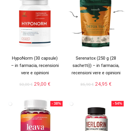
HypoNorm (30 capsule)
Serenatox (250 g (28
– in farmacia, recensioni
sachetti)) – in farmacia,
vere e opinioni
recensioni vere e opinioni
Il
Il
Il
Il
29,00
€
24,95
€
50,00
€
85,90
€
prezzo
prezzo
prezzo
prezzo
originale
attuale
originale
attuale
era:
è:
era:
è:
- 38%
- 54%
50,00 €.
29,00 €.
85,90 €.
24,95 €.