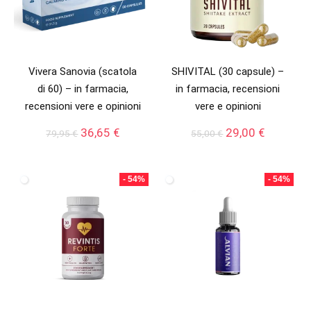
Vivera Sanovia (scatola
SHIVITAL (30 capsule) –
di 60) – in farmacia,
in farmacia, recensioni
recensioni vere e opinioni
vere e opinioni
Il
Il
Il
Il
36,65
€
29,00
€
79,95
€
55,00
€
prezzo
prezzo
prezzo
prezzo
originale
attuale
originale
attuale
era:
è:
era:
è:
- 54%
- 54%
79,95 €.
36,65 €.
55,00 €.
29,00 €.