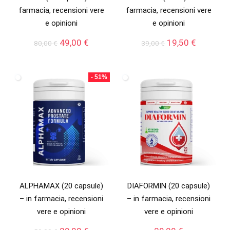
farmacia, recensioni vere
farmacia, recensioni vere
e opinioni
e opinioni
Il
Il
Il
Il
49,00
€
19,50
€
80,00
€
39,00
€
prezzo
prezzo
prezzo
prezzo
originale
attuale
originale
attuale
era:
è:
era:
è:
- 51%
80,00 €.
49,00 €.
39,00 €.
19,50 €.
ALPHAMAX (20 capsule)
DIAFORMIN (20 capsule)
– in farmacia, recensioni
– in farmacia, recensioni
vere e opinioni
vere e opinioni