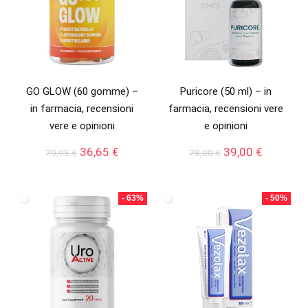
GO GLOW (60 gomme) –
Puricore (50 ml) – in
in farmacia, recensioni
farmacia, recensioni vere
vere e opinioni
e opinioni
Il
Il
Il
Il
36,65
€
39,00
€
79,95
€
78,00
€
prezzo
prezzo
prezzo
prezzo
originale
attuale
originale
attuale
era:
è:
era:
è:
- 63%
- 50%
79,95 €.
36,65 €.
78,00 €.
39,00 €.