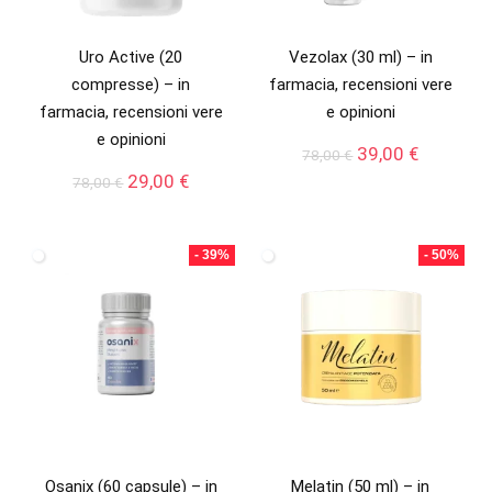
Uro Active (20
Vezolax (30 ml) – in
compresse) – in
farmacia, recensioni vere
farmacia, recensioni vere
e opinioni
e opinioni
Il
Il
39,00
€
78,00
€
prezzo
prezzo
Il
Il
29,00
€
78,00
€
originale
attuale
prezzo
prezzo
era:
è:
originale
attuale
78,00 €.
39,00 €.
era:
è:
- 39%
- 50%
78,00 €.
29,00 €.
Osanix (60 capsule) – in
Melatin (50 ml) – in