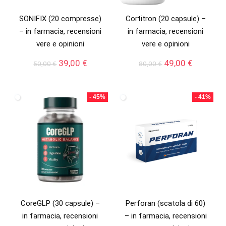
SONIFIX (20 compresse)
Cortitron (20 capsule) –
– in farmacia, recensioni
in farmacia, recensioni
vere e opinioni
vere e opinioni
Il
Il
Il
Il
39,00
€
49,00
€
50,00
€
80,00
€
prezzo
prezzo
prezzo
prezzo
originale
attuale
originale
attuale
era:
è:
era:
è:
- 45%
- 41%
50,00 €.
39,00 €.
80,00 €.
49,00 €.
CoreGLP (30 capsule) –
Perforan (scatola di 60)
in farmacia, recensioni
– in farmacia, recensioni