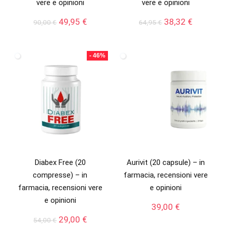
vere e opinioni
vere e opinioni
Il
Il
Il
Il
49,95
€
38,32
€
90,00
€
64,95
€
prezzo
prezzo
prezzo
prezzo
originale
attuale
originale
attuale
era:
è:
era:
è:
- 46%
90,00 €.
49,95 €.
64,95 €.
38,32 €.
Diabex Free (20
Aurivit (20 capsule) – in
compresse) – in
farmacia, recensioni vere
farmacia, recensioni vere
e opinioni
e opinioni
39,00
€
Il
Il
29,00
€
54,00
€