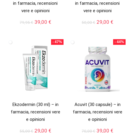
in farmacia, recensioni
in farmacia, recensioni
vere e opinioni
vere e opinioni
Il
Il
Il
Il
39,00
€
29,00
€
79,95
€
50,00
€
prezzo
prezzo
prezzo
prezzo
originale
attuale
originale
attuale
era:
è:
era:
è:
- 47%
- 44%
79,95 €.
39,00 €.
50,00 €.
29,00 €.
Ekzodermin (30 ml) – in
Acuvit (30 capsule) – in
farmacia, recensioni vere
farmacia, recensioni vere
e opinioni
e opinioni
Il
Il
Il
Il
29,00
€
39,00
€
55,00
€
70,00
€