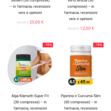
SixSlim (30 compresse)
Keto Brucia (30
– in farmacia, recensioni
compresse) – in
vere e opinioni
farmacia, recensioni
vere e opinioni
Il
Il
25,00
€
49,99
€
prezzo
prezzo
Il
Il
12,50
€
49,99
€
originale
attuale
prezzo
prezzo
era:
è:
originale
attuale
49,99 €.
25,00 €.
era:
è:
- 75%
- 75%
49,99 €.
12,50 €.
Alga Klamath Super Fit
Piperina e Curcuma Slim
(30 compresse) – in
(60 compresse) – in
farmacia, recensioni
farmacia, recensioni