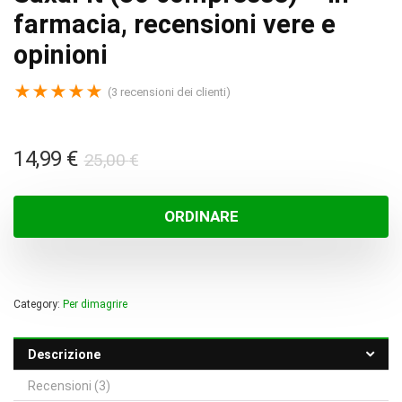
farmacia, recensioni vere e
opinioni
★
★
★
★
★
(
3
recensioni dei clienti)
Il
Il
14,99
€
25,00
€
prezzo
prezzo
originale
attuale
ORDINARE
era:
è:
25,00 €.
14,99 €.
Category:
Per dimagrire
Descrizione
Recensioni (3)