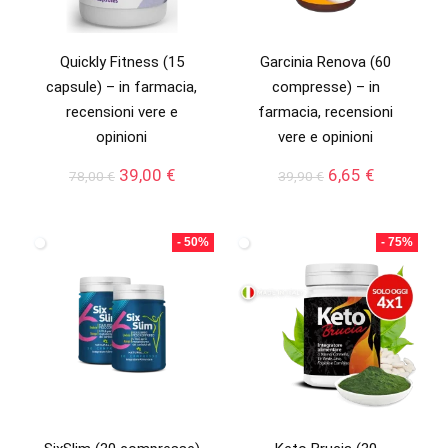
Quickly Fitness (15
Garcinia Renova (60
capsule) – in farmacia,
compresse) – in
recensioni vere e
farmacia, recensioni
opinioni
vere e opinioni
Il
Il
Il
Il
39,00
€
6,65
€
78,00
€
39,90
€
prezzo
prezzo
prezzo
prezzo
originale
attuale
originale
attuale
era:
è:
era:
è:
- 50%
- 75%
78,00 €.
39,00 €.
39,90 €.
6,65 €.