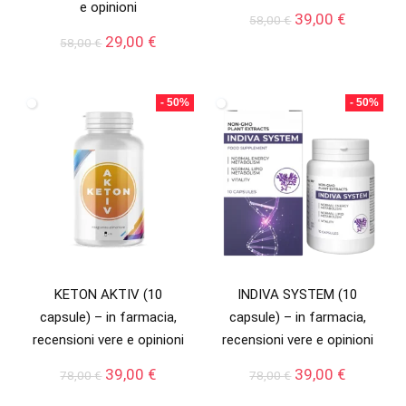
e opinioni
Il
Il
39,00
€
58,00
€
prezzo
prezzo
Il
Il
29,00
€
58,00
€
originale
attuale
prezzo
prezzo
era:
è:
originale
attuale
58,00 €.
39,00 €.
era:
è:
- 50%
- 50%
58,00 €.
29,00 €.
KETON AKTIV (10
INDIVA SYSTEM (10
capsule) – in farmacia,
capsule) – in farmacia,
recensioni vere e opinioni
recensioni vere e opinioni
Il
Il
Il
Il
39,00
€
39,00
€
78,00
€
78,00
€
prezzo
prezzo
prezzo
prezzo