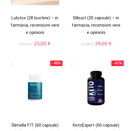
Lulutox (28 bustine) – in
Slibust (20 capsule) – in
farmacia, recensioni vere
farmacia, recensioni vere
e opinioni
e opinioni
Il
Il
Il
Il
25,00
€
39,00
€
45,00
€
70,00
€
prezzo
prezzo
prezzo
prezzo
originale
attuale
originale
attuale
era:
è:
era:
è:
- 40%
- 41%
45,00 €.
25,00 €.
70,00 €.
39,00 €.
Slimella FIT (60 capsule)
KetoExpert (60 capsule)