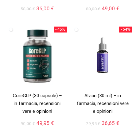
Il
Il
Il
Il
36,00
€
49,00
€
58,00
€
80,00
€
prezzo
prezzo
prezzo
prezzo
originale
attuale
originale
attuale
era:
è:
era:
è:
- 45%
- 54%
58,00 €.
36,00 €.
80,00 €.
49,00 €.
CoreGLP (30 capsule) –
Alvian (30 ml) – in
in farmacia, recensioni
farmacia, recensioni vere
vere e opinioni
e opinioni
Il
Il
Il
Il
49,95
€
36,65
€
90,00
€
79,95
€
prezzo
prezzo
prezzo
prezzo
originale
attuale
originale
attuale