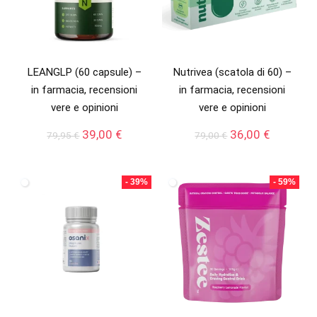
LEANGLP (60 capsule) –
Nutrivea (scatola di 60) –
in farmacia, recensioni
in farmacia, recensioni
vere e opinioni
vere e opinioni
Il
Il
Il
Il
39,00
€
36,00
€
79,95
€
79,00
€
prezzo
prezzo
prezzo
prezzo
originale
attuale
originale
attuale
era:
è:
era:
è:
- 39%
- 59%
79,95 €.
39,00 €.
79,00 €.
36,00 €.