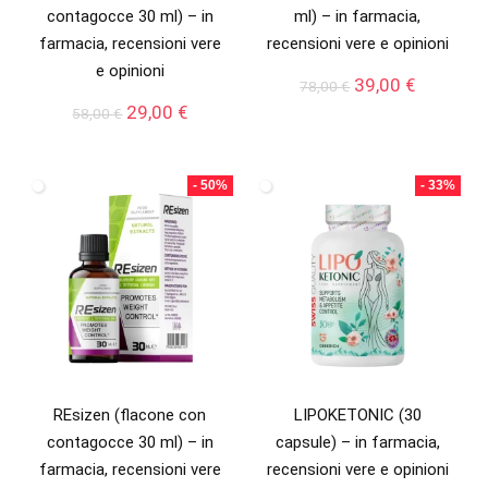
contagocce 30 ml) – in
ml) – in farmacia,
farmacia, recensioni vere
recensioni vere e opinioni
e opinioni
Il
Il
39,00
€
78,00
€
prezzo
prezzo
Il
Il
29,00
€
58,00
€
originale
attuale
prezzo
prezzo
era:
è:
originale
attuale
78,00 €.
39,00 €.
era:
è:
- 50%
- 33%
58,00 €.
29,00 €.
REsizen (flacone con
LIPOKETONIC (30
contagocce 30 ml) – in
capsule) – in farmacia,
farmacia, recensioni vere
recensioni vere e opinioni