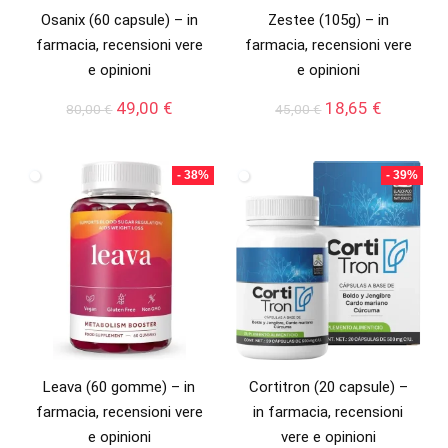
Osanix (60 capsule) – in
Zestee (105g) – in
farmacia, recensioni vere
farmacia, recensioni vere
e opinioni
e opinioni
Il
Il
Il
Il
49,00
€
18,65
€
80,00
€
45,00
€
prezzo
prezzo
prezzo
prezzo
originale
attuale
originale
attuale
era:
è:
era:
è:
- 38%
- 39%
80,00 €.
49,00 €.
45,00 €.
18,65 €.
Leava (60 gomme) – in
Cortitron (20 capsule) –
farmacia, recensioni vere
in farmacia, recensioni
e opinioni
vere e opinioni