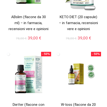
ABslim (flacone da 30
KETO DIET (20 capsule)
ml) – in farmacia,
– in farmacia, recensioni
recensioni vere e opinioni
vere e opinioni
Il
Il
Il
Il
39,00
€
39,00
€
78,00
€
78,00
€
prezzo
prezzo
prezzo
prezzo
originale
attuale
originale
attuale
era:
è:
era:
è:
- 50%
- 50%
78,00 €.
39,00 €.
78,00 €.
39,00 €.
Dietter (flacone con
W-loss (flacone da 20