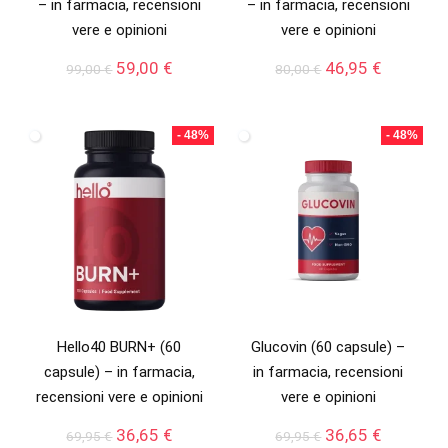
– in farmacia, recensioni
– in farmacia, recensioni
vere e opinioni
vere e opinioni
Il
Il
Il
Il
59,00
€
46,95
€
99,00
€
80,00
€
prezzo
prezzo
prezzo
prezzo
originale
attuale
originale
attuale
era:
è:
era:
è:
- 48%
- 48%
99,00 €.
59,00 €.
80,00 €.
46,95 €.
Hello40 BURN+ (60
Glucovin (60 capsule) –
capsule) – in farmacia,
in farmacia, recensioni
recensioni vere e opinioni
vere e opinioni
Il
Il
Il
Il
36,65
€
36,65
€
69,95
€
69,95
€