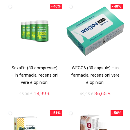
era:
è:
- 40%
- 48%
90,00 €.
59,00 €.
SaxaFit (30 compresse)
WEGO6 (30 capsule) – in
– in farmacia, recensioni
farmacia, recensioni vere
vere e opinioni
e opinioni
Il
Il
Il
Il
14,99
€
36,65
€
25,00
€
69,95
€
prezzo
prezzo
prezzo
prezzo
originale
attuale
originale
attuale
era:
è:
era:
è:
- 51%
- 50%
25,00 €.
14,99 €.
69,95 €.
36,65 €.