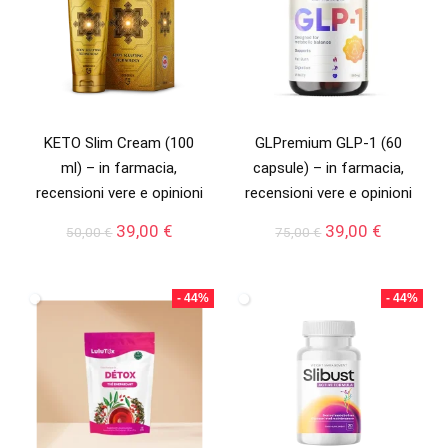
KETO Slim Cream (100
GLPremium GLP-1 (60
ml) – in farmacia,
capsule) – in farmacia,
recensioni vere e opinioni
recensioni vere e opinioni
Il
Il
Il
Il
39,00
€
39,00
€
50,00
€
75,00
€
prezzo
prezzo
prezzo
prezzo
originale
attuale
originale
attuale
era:
è:
era:
è:
- 44%
- 44%
50,00 €.
39,00 €.
75,00 €.
39,00 €.