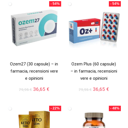
era:
è:
era:
è:
- 54%
- 54%
90,00 €.
49,95 €.
79,95 €.
36,65 €.
Ozem27 (30 capsule) – in
Ozem Plus (60 capsule)
farmacia, recensioni vere
– in farmacia, recensioni
e opinioni
vere e opinioni
Il
Il
Il
Il
36,65
€
36,65
€
79,95
€
79,95
€
prezzo
prezzo
prezzo
prezzo
originale
attuale
originale
attuale
era:
è:
era:
è:
- 22%
- 48%
79,95 €.
36,65 €.
79,95 €.
36,65 €.