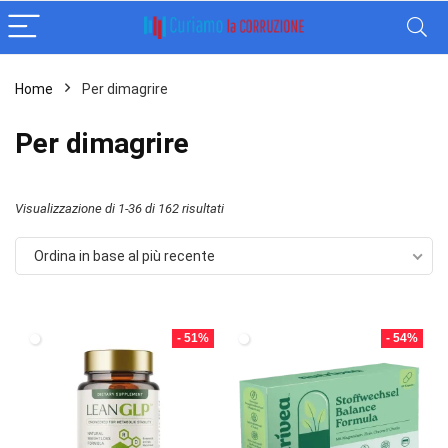
Home
Per dimagrire
Per dimagrire
Ordina
Visualizzazione di 1-36 di 162 risultati
in
Ordina in base al più recente
base
al
più
- 51%
- 54%
recente