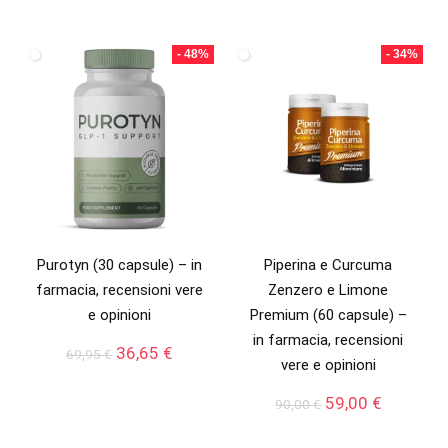
prezzo
prezzo
prezzo
prezzo
originale
attuale
originale
attuale
era:
è:
era:
è:
- 48%
- 34%
69,95 €.
36,65 €.
69,95 €.
36,65 €.
Purotyn (30 capsule) – in
Piperina e Curcuma
farmacia, recensioni vere
Zenzero e Limone
e opinioni
Premium (60 capsule) –
in farmacia, recensioni
Il
Il
36,65
€
69,95
€
vere e opinioni
prezzo
prezzo
originale
attuale
Il
Il
59,00
€
90,00
€
era:
è:
prezzo
prezzo
69,95 €.
36,65 €.
originale
attuale