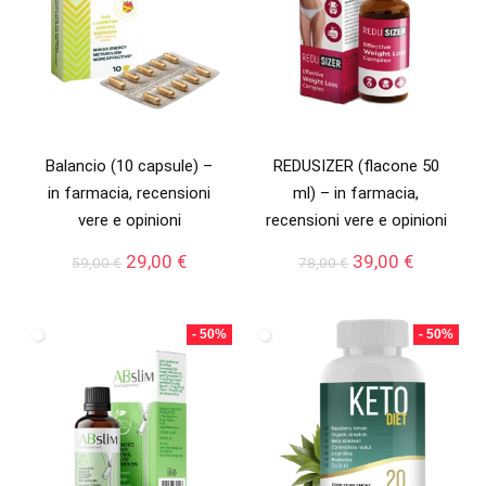
Balancio (10 capsule) –
REDUSIZER (flacone 50
in farmacia, recensioni
ml) – in farmacia,
vere e opinioni
recensioni vere e opinioni
Il
Il
Il
Il
29,00
€
39,00
€
59,00
€
78,00
€
prezzo
prezzo
prezzo
prezzo
originale
attuale
originale
attuale
era:
è:
era:
è:
- 50%
- 50%
59,00 €.
29,00 €.
78,00 €.
39,00 €.