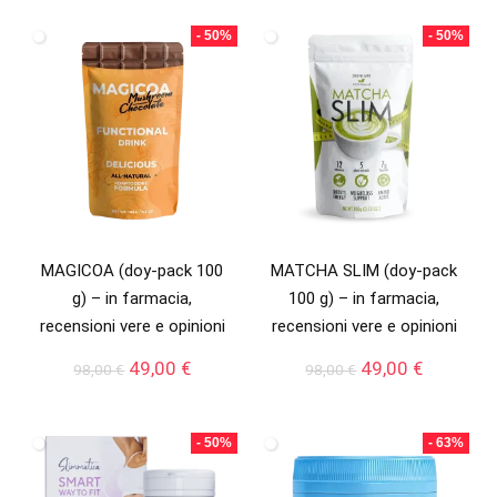
originale
attuale
originale
attuale
era:
è:
era:
è:
- 50%
- 50%
78,00 €.
39,00 €.
78,00 €.
39,00 €.
MAGICOA (doy-pack 100
MATCHA SLIM (doy-pack
g) – in farmacia,
100 g) – in farmacia,
recensioni vere e opinioni
recensioni vere e opinioni
Il
Il
Il
Il
49,00
€
49,00
€
98,00
€
98,00
€
prezzo
prezzo
prezzo
prezzo
originale
attuale
originale
attuale
era:
è:
era:
è:
- 50%
- 63%
98,00 €.
49,00 €.
98,00 €.
49,00 €.