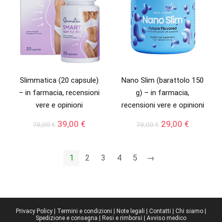
Slimmatica (20 capsule)
Nano Slim (barattolo 150
– in farmacia, recensioni
g) – in farmacia,
vere e opinioni
recensioni vere e opinioni
Il
Il
Il
Il
39,00
€
29,00
€
78,00
€
78,00
€
prezzo
prezzo
prezzo
prezzo
originale
attuale
originale
attuale
era:
è:
era:
è:
1
2
3
4
5
→
78,00 €.
39,00 €.
78,00 €.
29,00 €.
Privacy Policy
|
Termini e condizioni
|
Note legali
|
Contatti
|
Chi siamo
|
Spedizione e consegna
|
Resi e rimborsi
|
Avviso medico