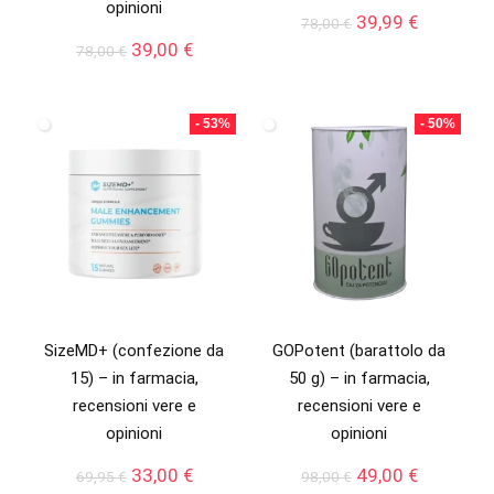
opinioni
Il
Il
39,99
€
78,00
€
prezzo
prezzo
Il
Il
39,00
€
78,00
€
originale
attuale
prezzo
prezzo
era:
è:
originale
attuale
78,00 €.
39,99 €.
era:
è:
- 53%
- 50%
78,00 €.
39,00 €.
SizeMD+ (confezione da
GOPotent (barattolo da
15) – in farmacia,
50 g) – in farmacia,
recensioni vere e
recensioni vere e
opinioni
opinioni
Il
Il
Il
Il
33,00
€
49,00
€
69,95
€
98,00
€