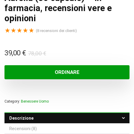
farmacia, recensioni vere e
opinioni
★
★
★
★
★
(
8
recensioni dei clienti)
Il
Il
39,00
€
78,00
€
prezzo
prezzo
originale
attuale
ORDINARE
era:
è:
78,00 €.
39,00 €.
Category:
Benessere Uomo
Descrizione
Recensioni (8)