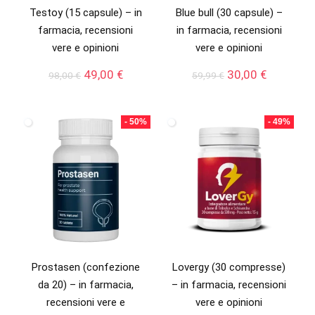
Testoy (15 capsule) – in
Blue bull (30 capsule) –
farmacia, recensioni
in farmacia, recensioni
vere e opinioni
vere e opinioni
Il
Il
Il
Il
49,00
€
30,00
€
98,00
€
59,99
€
prezzo
prezzo
prezzo
prezzo
originale
attuale
originale
attuale
era:
è:
era:
è:
- 50%
- 49%
98,00 €.
49,00 €.
59,99 €.
30,00 €.
Prostasen (confezione
Lovergy (30 compresse)
da 20) – in farmacia,
– in farmacia, recensioni
recensioni vere e
vere e opinioni