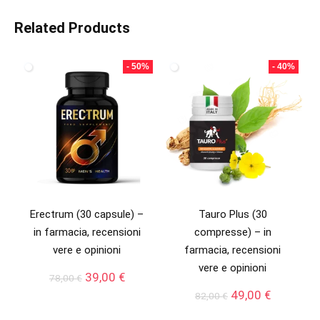
Related Products
- 50%
- 40%
Erectrum (30 capsule) –
Tauro Plus (30
in farmacia, recensioni
compresse) – in
vere e opinioni
farmacia, recensioni
vere e opinioni
Il
Il
39,00
€
78,00
€
prezzo
prezzo
Il
Il
49,00
€
82,00
€
originale
attuale
prezzo
prezzo
era:
è: