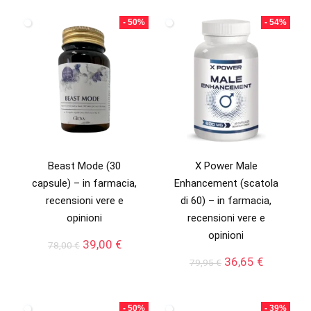
originale
attuale
78,00 €.
39,00 €.
era:
è:
- 50%
- 54%
82,00 €.
49,00 €.
Beast Mode (30
X Power Male
capsule) – in farmacia,
Enhancement (scatola
recensioni vere e
di 60) – in farmacia,
opinioni
recensioni vere e
opinioni
Il
Il
39,00
€
78,00
€
prezzo
prezzo
Il
Il
36,65
€
79,95
€
originale
attuale
prezzo
prezzo
era:
è:
originale
attuale
78,00 €.
39,00 €.
era:
è:
- 50%
- 39%