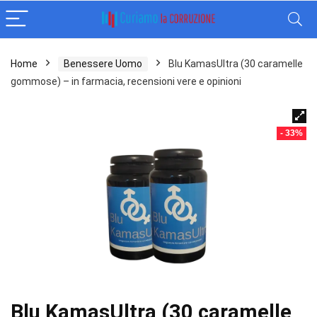
Home
Benessere Uomo
Blu KamasUltra (30 caramelle
gommose) – in farmacia, recensioni vere e opinioni
- 33%
Blu KamasUltra (30 caramelle