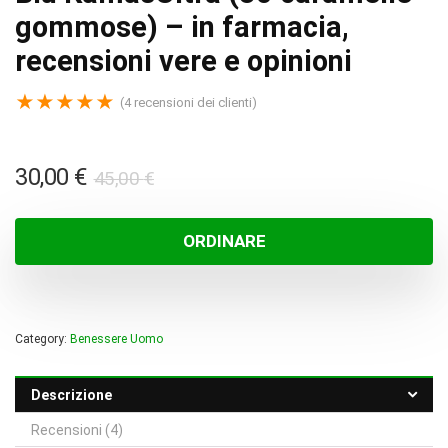
gommose) – in farmacia,
recensioni vere e opinioni
★
★
★
★
★
(
4
recensioni dei clienti)
Il
Il
30,00
€
45,00
€
prezzo
prezzo
originale
attuale
ORDINARE
era:
è:
45,00 €.
30,00 €.
Category:
Benessere Uomo
Descrizione
Recensioni (4)