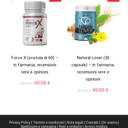
79,95 €.
36,65 €.
Force X (scatola di 60) –
Natural Lover (30
in farmacia, recensioni
capsule) – in farmacia,
vere e opinioni
recensioni vere e
opinioni
Il
Il
49,98
€
99,95
€
prezzo
prezzo
Il
Il
49,99
€
82,00
€
originale
attuale
prezzo
prezzo
era:
è:
originale
attuale
99,95 €.
49,98 €.
era:
è:
82,00 €.
49,99 €.
Privacy Policy
|
Termini e condizioni
|
Note legali
|
Contatti
|
Chi siamo
|
Spedizione e consegna
|
Resi e rimborsi
|
Avviso medico