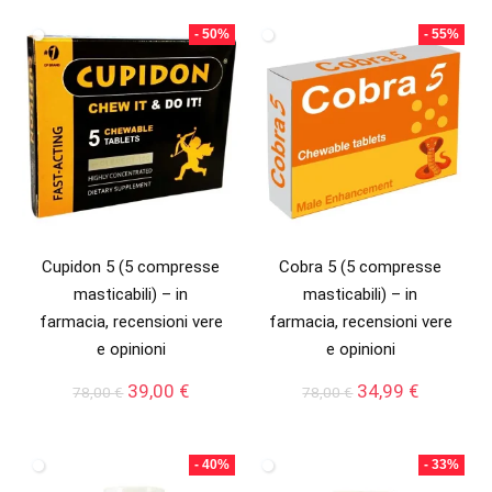
originale
attuale
originale
attuale
era:
è:
era:
è:
- 50%
- 55%
78,00 €.
39,00 €.
78,00 €.
49,00 €.
Cupidon 5 (5 compresse
Cobra 5 (5 compresse
masticabili) – in
masticabili) – in
farmacia, recensioni vere
farmacia, recensioni vere
e opinioni
e opinioni
Il
Il
Il
Il
39,00
€
34,99
€
78,00
€
78,00
€
prezzo
prezzo
prezzo
prezzo
originale
attuale
originale
attuale
era:
è:
era:
è:
- 40%
- 33%
78,00 €.
39,00 €.
78,00 €.
34,99 €.