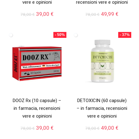
vere e opinioni
recensioni vere e opinioni
Il
Il
Il
Il
39,00
€
49,99
€
78,00
€
78,00
€
prezzo
prezzo
prezzo
prezzo
originale
attuale
originale
attuale
era:
è:
era:
è:
- 50%
- 37%
78,00 €.
39,00 €.
78,00 €.
49,99 €.
DOOZ Rx (10 capsule) –
DETOXICIN (60 capsule)
in farmacia, recensioni
– in farmacia, recensioni
vere e opinioni
vere e opinioni
Il
Il
Il
Il
39,00
€
49,00
€
78,00
€
78,00
€
prezzo
prezzo
prezzo
prezzo