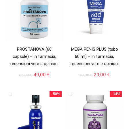
PROSTANOVA (60
MEGA PENIS PLUS (tubo
capsule) – in farmacia,
60 ml) – in farmacia,
recensioni vere e opinioni
recensioni vere e opinioni
Il
Il
Il
Il
49,00
€
29,00
€
65,00
€
78,00
€
prezzo
prezzo
prezzo
prezzo
originale
attuale
originale
attuale
era:
è:
era:
è:
- 50%
- 14%
65,00 €.
49,00 €.
78,00 €.
29,00 €.