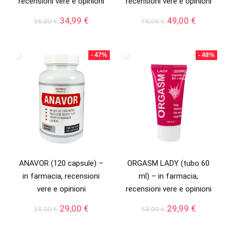
recensioni vere e opinioni
recensioni vere e opinioni
Il
Il
Il
Il
34,99
€
49,00
€
55,00
€
78,00
€
prezzo
prezzo
prezzo
prezzo
originale
attuale
originale
attuale
era:
è:
era:
è:
- 47%
- 48%
55,00 €.
34,99 €.
78,00 €.
49,00 €.
ANAVOR (120 capsule) –
ORGASM LADY (tubo 60
in farmacia, recensioni
ml) – in farmacia,
vere e opinioni
recensioni vere e opinioni
Il
Il
Il
Il
29,00
€
29,99
€
55,00
€
58,00
€
prezzo
prezzo
prezzo
prezzo
originale
attuale
originale
attuale