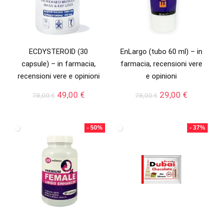
ECDYSTEROID (30
EnLargo (tubo 60 ml) – in
capsule) – in farmacia,
farmacia, recensioni vere
recensioni vere e opinioni
e opinioni
Il
Il
Il
Il
49,00
€
29,00
€
78,00
€
78,00
€
prezzo
prezzo
prezzo
prezzo
originale
attuale
originale
attuale
era:
è:
era:
è:
- 50%
- 37%
78,00 €.
49,00 €.
78,00 €.
29,00 €.