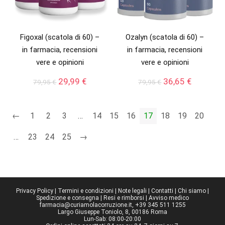
Figoxal (scatola di 60) –
Ozalyn (scatola di 60) –
in farmacia, recensioni
in farmacia, recensioni
vere e opinioni
vere e opinioni
Il
Il
Il
Il
29,99
€
36,65
€
79,95
€
79,95
€
prezzo
prezzo
prezzo
prezzo
originale
attuale
originale
attuale
era:
è:
era:
è:
←
1
2
3
…
14
15
16
17
18
19
20
79,95 €.
29,99 €.
79,95 €.
36,65 €.
…
23
24
25
→
Privacy Policy
|
Termini e condizioni
|
Note legali
|
Contatti
|
Chi siamo
|
Spedizione e consegna
|
Resi e rimborsi
|
Avviso medico
farmacia@curiamolacorruzione.it, +39 345 511 1255
Largo Giuseppe Toniolo, 8, 00186 Roma
Lun-Sab: 08:00-20:00