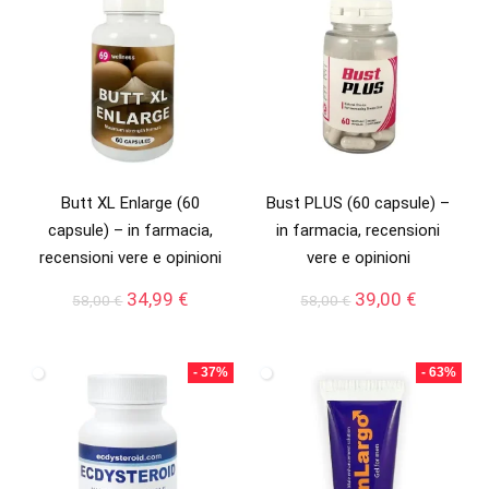
Butt XL Enlarge (60
Bust PLUS (60 capsule) –
capsule) – in farmacia,
in farmacia, recensioni
recensioni vere e opinioni
vere e opinioni
Il
Il
Il
Il
34,99
€
39,00
€
58,00
€
58,00
€
prezzo
prezzo
prezzo
prezzo
originale
attuale
originale
attuale
era:
è:
era:
è:
- 37%
- 63%
58,00 €.
34,99 €.
58,00 €.
39,00 €.