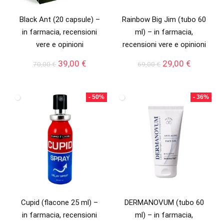
Black Ant (20 capsule) –
Rainbow Big Jim (tubo 60
in farmacia, recensioni
ml) – in farmacia,
vere e opinioni
recensioni vere e opinioni
Il
Il
Il
Il
39,00
€
29,00
€
70,00
€
69,00
€
prezzo
prezzo
prezzo
prezzo
originale
attuale
originale
attuale
era:
è:
era:
è:
- 50%
- 36%
70,00 €.
39,00 €.
69,00 €.
29,00 €.
Cupid (flacone 25 ml) –
DERMANOVUM (tubo 60
in farmacia, recensioni
ml) – in farmacia,