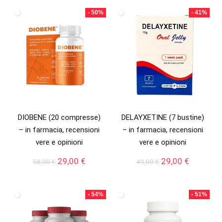
era:
è:
era:
è:
- 50%
- 41%
55,00 €.
29,00 €.
58,00 €.
29,99 €.
DIOBENE (20 compresse)
DELAYXETINE (7 bustine)
– in farmacia, recensioni
– in farmacia, recensioni
vere e opinioni
vere e opinioni
Il
Il
Il
Il
29,00
€
29,00
€
58,00
€
49,00
€
prezzo
prezzo
prezzo
prezzo
originale
attuale
originale
attuale
era:
è:
era:
è:
- 54%
- 51%
58,00 €.
29,00 €.
49,00 €.
29,00 €.