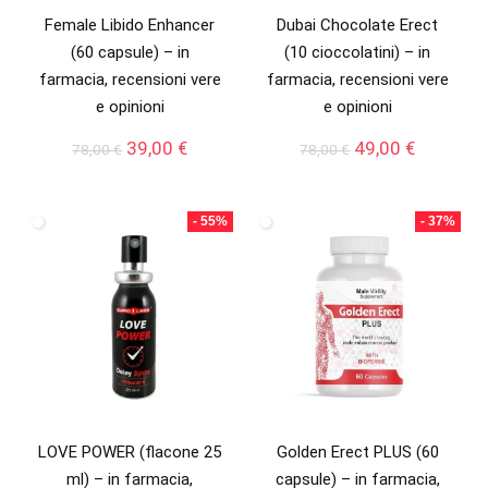
Female Libido Enhancer
Dubai Chocolate Erect
(60 capsule) – in
(10 cioccolatini) – in
farmacia, recensioni vere
farmacia, recensioni vere
e opinioni
e opinioni
Il
Il
Il
Il
39,00
€
49,00
€
78,00
€
78,00
€
prezzo
prezzo
prezzo
prezzo
originale
attuale
originale
attuale
era:
è:
era:
è:
- 55%
- 37%
78,00 €.
39,00 €.
78,00 €.
49,00 €.
LOVE POWER (flacone 25
Golden Erect PLUS (60
ml) – in farmacia,
capsule) – in farmacia,