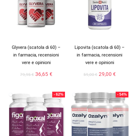
Glyvera (scatola di 60) –
Lipovita (scatola di 60) –
in farmacia, recensioni
in farmacia, recensioni
vere e opinioni
vere e opinioni
Il
Il
Il
Il
36,65
€
29,00
€
79,95
€
59,00
€
prezzo
prezzo
prezzo
prezzo
originale
attuale
originale
attuale
era:
è:
era:
è:
- 62%
- 54%
79,95 €.
36,65 €.
59,00 €.
29,00 €.