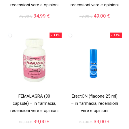
recensioni vere e opinioni
recensioni vere e opinioni
Il
Il
Il
Il
34,99
€
49,00
€
78,00
€
78,00
€
prezzo
prezzo
prezzo
prezzo
originale
attuale
originale
attuale
era:
è:
era:
è:
- 33%
- 33%
78,00 €.
34,99 €.
78,00 €.
49,00 €.
FEMALAGRA (30
ErectON (flacone 25 ml)
capsule) – in farmacia,
– in farmacia, recensioni
recensioni vere e opinioni
vere e opinioni
Il
Il
Il
Il
39,00
€
39,00
€
58,00
€
58,00
€
prezzo
prezzo
prezzo
prezzo