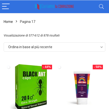
Home
Pagina 17
Ordina
Visualizzazione di 577-612 di 878 risultati
in
Ordina in base al più recente
base
al
più
- 44%
- 58%
recente