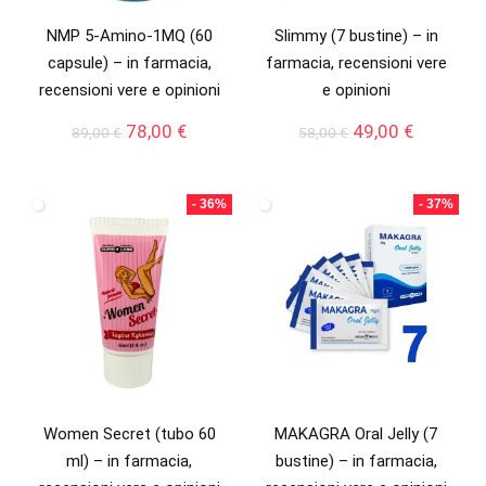
NMP 5-Amino-1MQ (60
Slimmy (7 bustine) – in
capsule) – in farmacia,
farmacia, recensioni vere
recensioni vere e opinioni
e opinioni
Il
Il
Il
Il
78,00
€
49,00
€
89,00
€
58,00
€
prezzo
prezzo
prezzo
prezzo
originale
attuale
originale
attuale
era:
è:
era:
è:
- 36%
- 37%
89,00 €.
78,00 €.
58,00 €.
49,00 €.
Women Secret (tubo 60
MAKAGRA Oral Jelly (7
ml) – in farmacia,
bustine) – in farmacia,