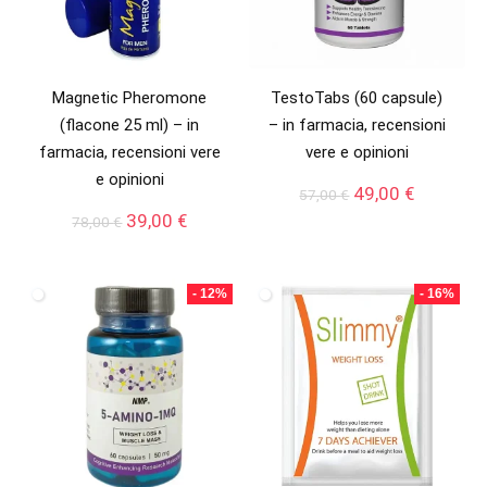
Magnetic Pheromone
TestoTabs (60 capsule)
(flacone 25 ml) – in
– in farmacia, recensioni
farmacia, recensioni vere
vere e opinioni
e opinioni
Il
Il
49,00
€
57,00
€
prezzo
prezzo
Il
Il
39,00
€
78,00
€
originale
attuale
prezzo
prezzo
era:
è:
originale
attuale
57,00 €.
49,00 €.
era:
è:
- 12%
- 16%
78,00 €.
39,00 €.