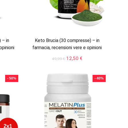
 – in
Keto Brucia (30 compresse) – in
opinioni
farmacia, recensioni vere e opinioni
Il
Il
12,50
€
49,99
€
ezzo
prezzo
prezzo
tuale
originale
attuale
era:
è:
- 50%
- 40%
,66 €.
49,99 €.
12,50 €.