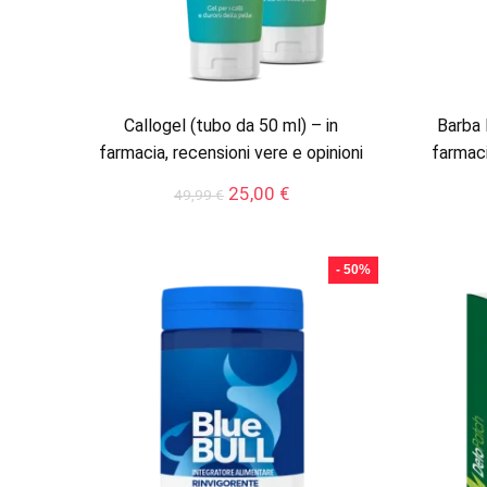
Callogel (tubo da 50 ml) – in
Barba 
farmacia, recensioni vere e opinioni
farmaci
Il
Il
25,00
€
49,99
€
prezzo
prezzo
originale
attuale
era:
è:
- 50%
49,99 €.
25,00 €.