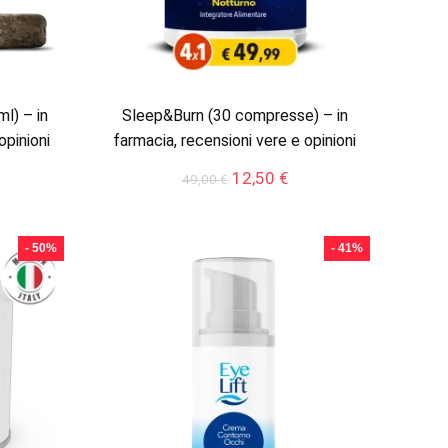
l) – in
Sleep&Burn (30 compresse) – in
opinioni
farmacia, recensioni vere e opinioni
Il
Il
12,50
€
49,00
€
ezzo
prezzo
prezzo
tuale
originale
attuale
era:
è:
- 50%
- 41%
,99 €.
49,00 €.
12,50 €.