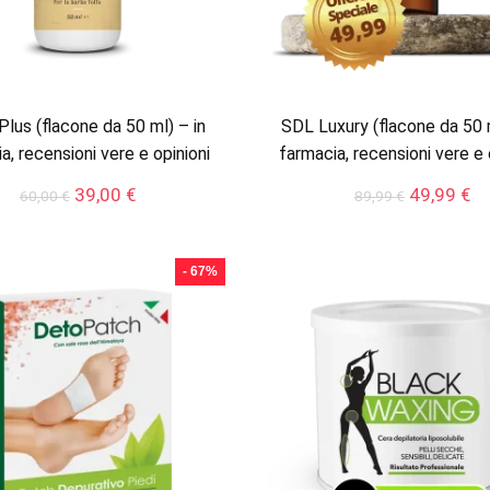
Plus (flacone da 50 ml) – in
SDL Luxury (flacone da 50 m
a, recensioni vere e opinioni
farmacia, recensioni vere e 
Il
Il
Il
Il
39,00
€
49,99
€
60,00
€
89,99
€
prezzo
prezzo
prezzo
pr
originale
attuale
originale
at
era:
è:
era:
è:
- 67%
60,00 €.
39,00 €.
89,99 €.
49