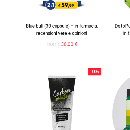
Blue bull (30 capsule) – in farmacia,
DetoPat
recensioni vere e opinioni
– in 
Il
Il
30,00
€
59,99
€
prezzo
prezzo
originale
attuale
era:
è:
59,99 €.
30,00 €.
- 38%