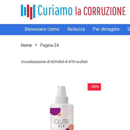
Benessere Uomo
Bellezza
Per dimagrire
S
Home
Pagina 24
Ordina
Visualizzazione di 829-864 di 878 risultati
in
base
al
- 50%
più
recente