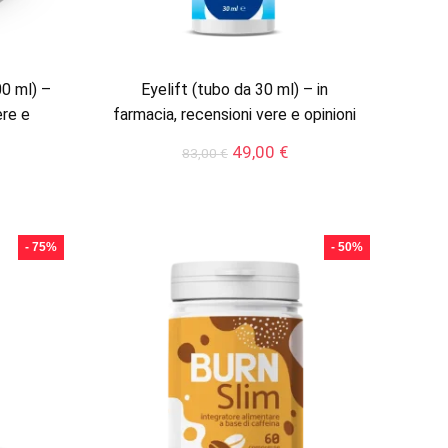
0 ml) –
Eyelift (tubo da 30 ml) – in
ere e
farmacia, recensioni vere e opinioni
Il
Il
49,00
€
83,00
€
prezzo
prezzo
originale
attuale
ezzo
era:
è:
tuale
83,00 €.
49,00 €.
- 75%
- 50%
,00 €.