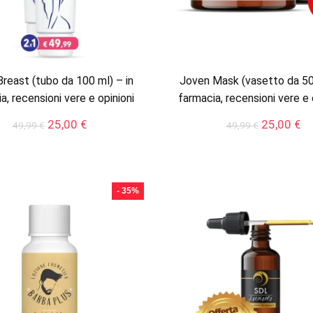
Breast (tubo da 100 ml) – in
Joven Mask (vasetto da 50 
a, recensioni vere e opinioni
farmacia, recensioni vere e 
Il
Il
Il
Il
25,00
€
25,00
€
49,99
€
49,99
€
prezzo
prezzo
prezzo
pr
originale
attuale
originale
at
era:
è:
era:
è:
49,99 €.
25,00 €.
49,99 €.
25
- 35%