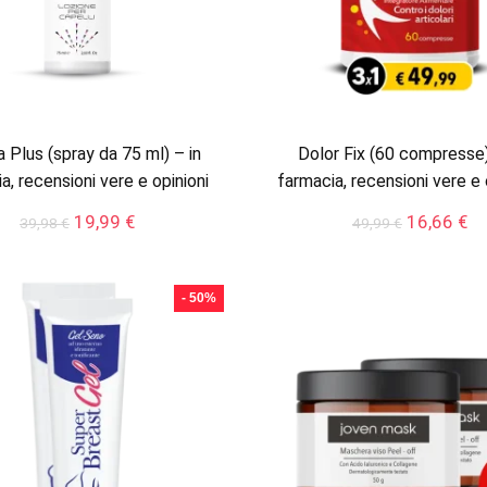
a Plus (spray da 75 ml) – in
Dolor Fix (60 compresse)
a, recensioni vere e opinioni
farmacia, recensioni vere e 
Il
Il
Il
Il
19,99
€
16,66
€
39,98
€
49,99
€
prezzo
prezzo
prezzo
pr
originale
attuale
originale
at
era:
è:
era:
è:
- 50%
39,98 €.
19,99 €.
49,99 €.
16