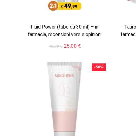
Fluid Power (tubo da 30 ml) – in
Tauro
farmacia, recensioni vere e opinioni
farmaci
Il
Il
25,00
€
49,99
€
prezzo
prezzo
originale
attuale
era:
è:
- 50%
49,99 €.
25,00 €.