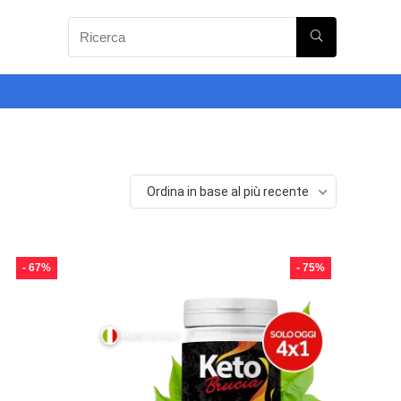
Ordina in base al più recente
- 67%
- 75%