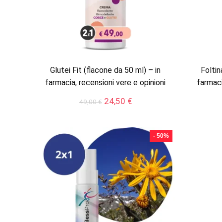
Glutei Fit (flacone da 50 ml) – in
Foltin
farmacia, recensioni vere e opinioni
farmaci
Il
Il
24,50
€
49,00
€
prezzo
prezzo
originale
attuale
era:
è:
- 50%
49,00 €.
24,50 €.