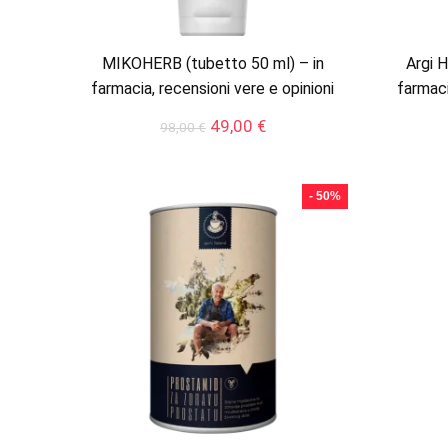
MIKOHERB (tubetto 50 ml) – in
Argi H
farmacia, recensioni vere e opinioni
farmaci
Il
Il
49,00
€
98,00
€
prezzo
prezzo
originale
attuale
era:
è:
- 50%
98,00 €.
49,00 €.