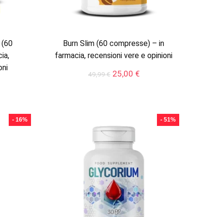
 (60
Burn Slim (60 compresse) – in
ia,
farmacia, recensioni vere e opinioni
oni
Il
Il
25,00
€
49,99
€
prezzo
prezzo
originale
attuale
ezzo
era:
è:
tuale
49,99 €.
25,00 €.
- 16%
- 51%
,50 €.