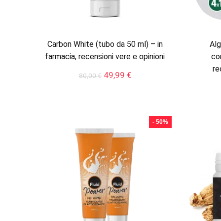
Carbon White (tubo da 50 ml) – in
Alg
farmacia, recensioni vere e opinioni
co
re
Il
Il
49,99
€
80,00
€
prezzo
prezzo
originale
attuale
era:
è:
80,00 €.
49,99 €.
- 50%