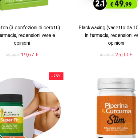
ch (3 confezioni di cerotti)
Blackwaxing (vasetto da 10
farmacia, recensioni vere e
in farmacia, recensioni v
opinioni
opinioni
Il
Il
Il
Il
19,67
€
25,00
€
59,00
€
49,99
€
prezzo
prezzo
prezzo
pr
originale
attuale
originale
at
era:
è:
era:
è:
- 75%
59,00 €.
19,67 €.
49,99 €.
25