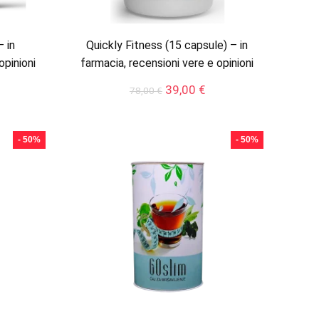
– in
Quickly Fitness (15 capsule) – in
opinioni
farmacia, recensioni vere e opinioni
Il
Il
39,00
€
78,00
€
ezzo
prezzo
prezzo
tuale
originale
attuale
era:
è:
- 50%
- 50%
,00 €.
78,00 €.
39,00 €.