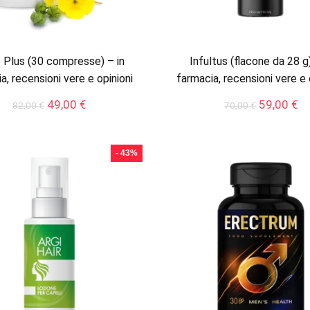
 Plus (30 compresse) – in
Infultus (flacone da 28 g)
a, recensioni vere e opinioni
farmacia, recensioni vere e 
Il
Il
Il
Il
49,00
€
59,00
€
82,00
€
70,00
€
prezzo
prezzo
prezzo
pr
originale
attuale
originale
at
era:
è:
era:
è:
- 43%
82,00 €.
49,00 €.
70,00 €.
59