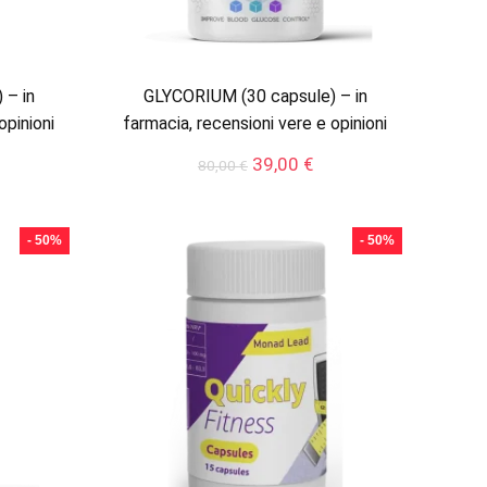
 – in
GLYCORIUM (30 capsule) – in
opinioni
farmacia, recensioni vere e opinioni
Il
Il
39,00
€
80,00
€
ezzo
prezzo
prezzo
tuale
originale
attuale
era:
è:
- 50%
- 50%
,00 €.
80,00 €.
39,00 €.