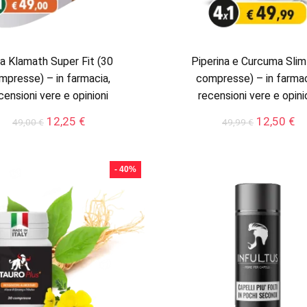
a Klamath Super Fit (30
Piperina e Curcuma Slim
mpresse) – in farmacia,
compresse) – in farmac
censioni vere e opinioni
recensioni vere e opini
Il
Il
Il
Il
12,25
€
12,50
€
49,00
€
49,99
€
prezzo
prezzo
prezzo
pr
originale
attuale
originale
at
era:
è:
era:
è:
- 40%
49,00 €.
12,25 €.
49,99 €.
12