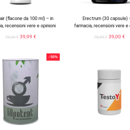
air (flacone da 100 ml) – in
Erectrum (30 capsule) 
a, recensioni vere e opinioni
farmacia, recensioni vere e 
Il
Il
Il
Il
39,99
€
39,00
€
70,00
€
78,00
€
prezzo
prezzo
prezzo
pr
originale
attuale
originale
at
era:
è:
era:
è:
- 50%
70,00 €.
39,99 €.
78,00 €.
39