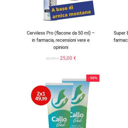
Cerviless Pro (flacone da 50 ml) –
Super 
in farmacia, recensioni vere e
farmaci
opinioni
Il
Il
25,00
€
49,99
€
prezzo
prezzo
originale
attuale
era:
è:
- 50%
49,99 €.
25,00 €.