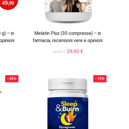
g) – in
Melatin Plus (30 compresse) – in
opinioni
farmacia, recensioni vere e opinioni
Il
Il
29,90
€
50,00
€
ezzo
prezzo
prezzo
tuale
originale
attuale
era:
è:
,00 €.
50,00 €.
29,90 €.
- 44%
- 74%