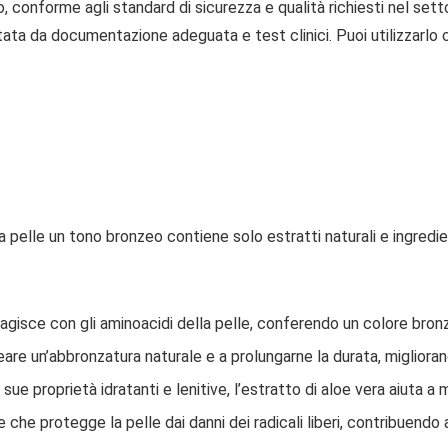
o, conforme agli standard di sicurezza e qualità richiesti nel se
portata da documentazione adeguata e test clinici. Puoi utilizzarl
pelle un tono bronzeo contiene solo estratti naturali e ingredien
agisce con gli aminoacidi della pelle, conferendo un colore bron
are un’abbronzatura naturale e a prolungarne la durata, migliorand
ue proprietà idratanti e lenitive, l’estratto di aloe vera aiuta a
che protegge la pelle dai danni dei radicali liberi, contribuendo