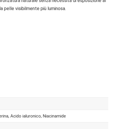
ronzatura naturale senza necessità di esposizione al
a pelle visibilmente più luminosa.
rina, Acido ialuronico, Niacinamide