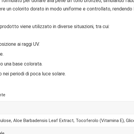
ormulato per donare alla pelle un tono bronzeo, simulando l’abb
re un colorito dorato in modo uniforme e controllato, rendendo l
rodotto viene utilizzato in diverse situazioni, tra cui:
izione ai raggi UV.
e.
do una base colorata.
 nei periodi di poca luce solare.
nte
ulose, Aloe Barbadensis Leaf Extract, Tocoferolo (Vitamina E), Glice
ale