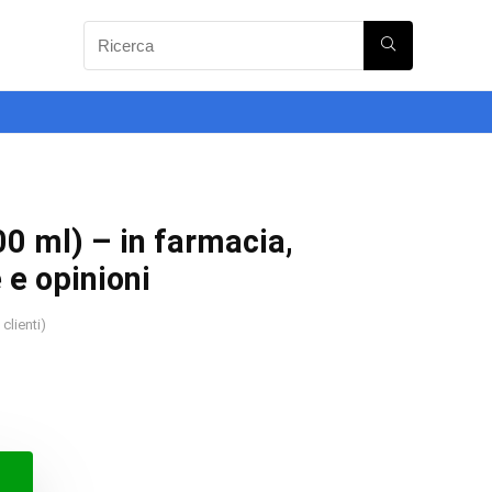
00 ml) – in farmacia,
 e opinioni
clienti)
o
o
ale
le