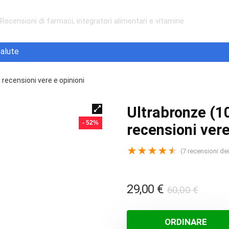
Recensioni di farmaci, integratori alimentari e vitamine
alute
 recensioni vere e opinioni
Ultrabronze (1
- 52%
recensioni vere
★
★
★
★
★
(
7
recensioni dei 
Il
Il
29,00
€
60,00
€
prezz
prezz
origin
attua
ORDINARE