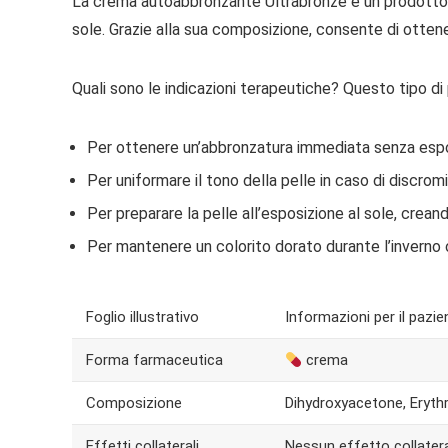
La crema autoabbronzante Ultrabronze è un prodotto f
sole. Grazie alla sua composizione, consente di ottene
Quali sono le indicazioni terapeutiche? Questo tipo di p
Per ottenere un’abbronzatura immediata senza espos
Per uniformare il tono della pelle in caso di discromi
Per preparare la pelle all’esposizione al sole, crean
Per mantenere un colorito dorato durante l’inverno o
Foglio illustrativo
Informazioni per il pazie
Forma farmaceutica
crema
Composizione
Dihydroxyacetone, Erythr
Effetti collaterali
Nessun effetto collater