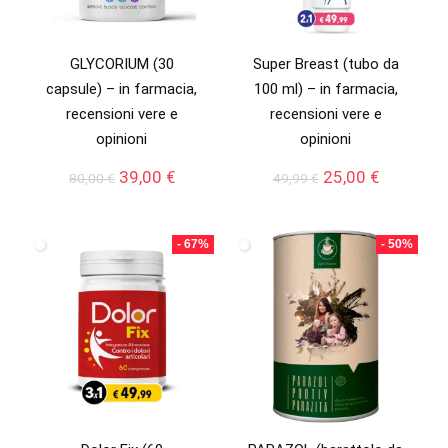
GLYCORIUM (30
Super Breast (tubo da
capsule) – in farmacia,
100 ml) – in farmacia,
recensioni vere e
recensioni vere e
opinioni
opinioni
Il
Il
Il
Il
39,00
€
25,00
€
80,00
€
49,99
€
prezzo
prezzo
prezzo
prezzo
originale
attuale
originale
attuale
era:
è:
era:
è:
- 67%
- 50%
80,00 €.
39,00 €.
49,99 €.
25,00 €.