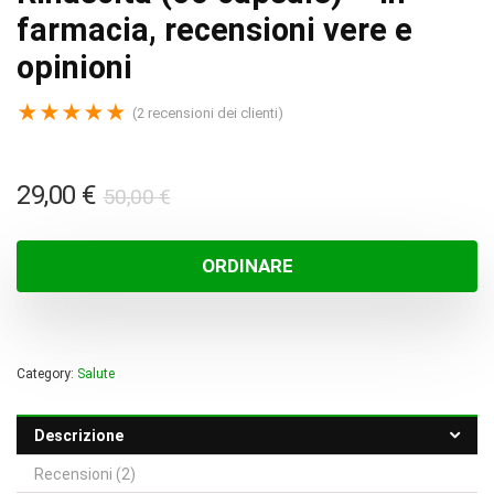
farmacia, recensioni vere e
opinioni
★
★
★
★
★
(
2
recensioni dei clienti)
Il
Il
29,00
€
50,00
€
prezzo
prezzo
originale
attuale
ORDINARE
era:
è:
50,00 €.
29,00 €.
Category:
Salute
Descrizione
Recensioni (2)