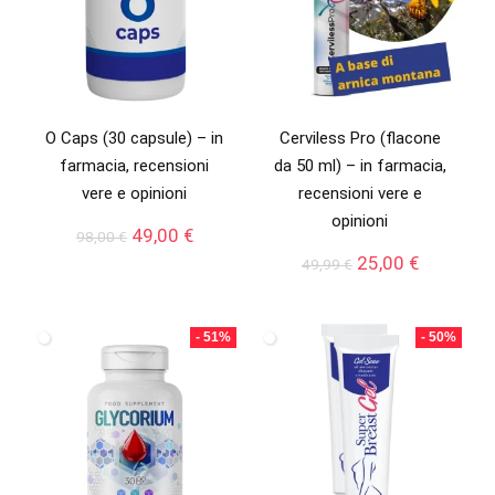
O Caps (30 capsule) – in
Cerviless Pro (flacone
farmacia, recensioni
da 50 ml) – in farmacia,
vere e opinioni
recensioni vere e
opinioni
Il
Il
49,00
€
98,00
€
prezzo
prezzo
Il
Il
25,00
€
49,99
€
originale
attuale
prezzo
prezzo
era:
è:
originale
attuale
98,00 €.
49,00 €.
era:
è:
- 51%
- 50%
49,99 €.
25,00 €.