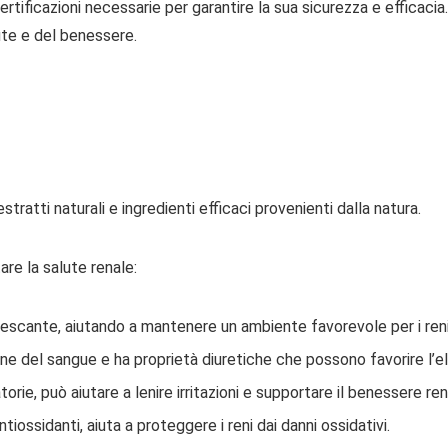
tificazioni necessarie per garantire la sua sicurezza e efficacia
ute e del benessere.
ratti naturali e ingredienti efficaci provenienti dalla natura.
are la salute renale:
frescante, aiutando a mantenere un ambiente favorevole per i reni
ione del sangue e ha proprietà diuretiche che possono favorire l’e
orie, può aiutare a lenire irritazioni e supportare il benessere ren
tiossidanti, aiuta a proteggere i reni dai danni ossidativi.