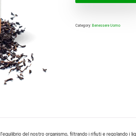
era:
è:
98,00 
49,00 
Category:
Benessere Uomo
’equilibrio del nostro organismo, filtrando i rifiuti e regolando 