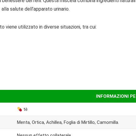
benessere dei reni. Questa miscela combina ingredienti naturali
alla salute dell’apparato urinario.
viene utilizzato in diverse situazioni, tra cui:
INFORMAZIONI PE
tè
Menta, Ortica, Achillea, Foglia di Mirtillo, Camomilla.
Nessun effetto collaterale