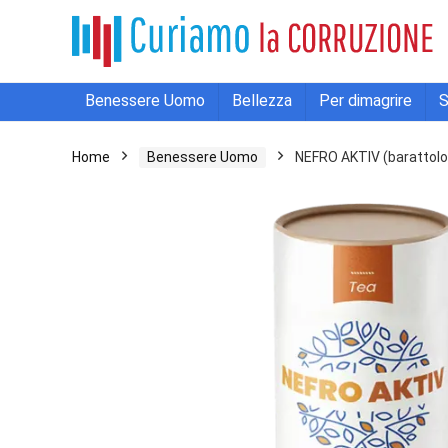
Benessere Uomo
Bellezza
Per dimagrire
S
Home
Benessere Uomo
NEFRO AKTIV (barattolo d