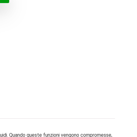
€.
€.
i liquidi. Quando queste funzioni vengono compromesse,