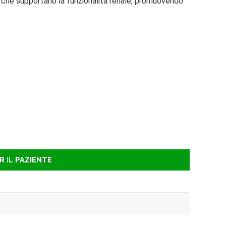
 che supportano la funzionalità renale, promuovendo
R IL PAZIENTE