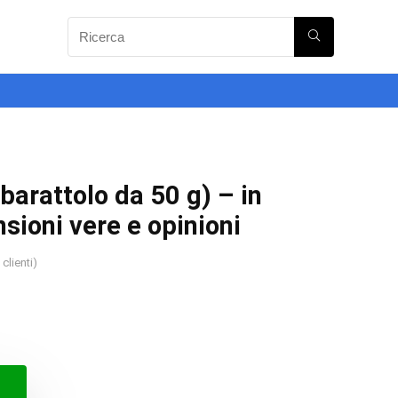
arattolo da 50 g) – in
sioni vere e opinioni
clienti)
o
o
ale
le