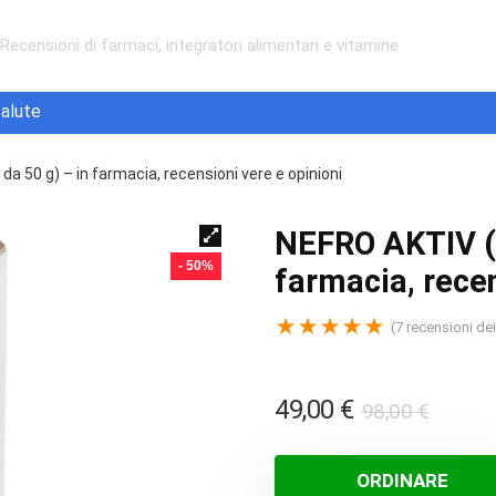
Recensioni di farmaci, integratori alimentari e vitamine
alute
a 50 g) – in farmacia, recensioni vere e opinioni
NEFRO AKTIV (b
- 50%
farmacia, recen
★
★
★
★
★
(
7
recensioni dei 
Il
Il
49,00
€
98,00
€
prezz
prezz
origin
attua
ORDINARE