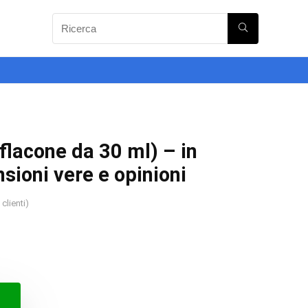
flacone da 30 ml) – in
sioni vere e opinioni
clienti)
o
o
ale
le