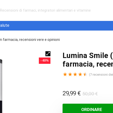
Recensioni di farmaci, integratori alimentari e vitamine
alute
n farmacia, recensioni vere e opinioni
Lumina Smile (
- 40%
farmacia, recen
★
★
★
★
★
(
7
recensioni dei 
Il
Il
29,99
€
50,00
€
prezz
prezz
origin
attua
ORDINARE