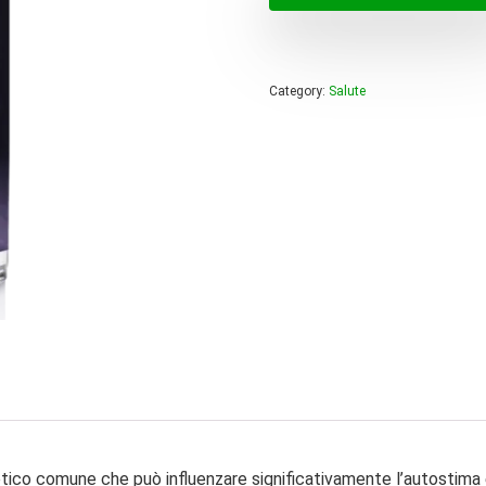
era:
è:
50,00 
29,99 
Category:
Salute
co comune che può influenzare significativamente l’autostima e 