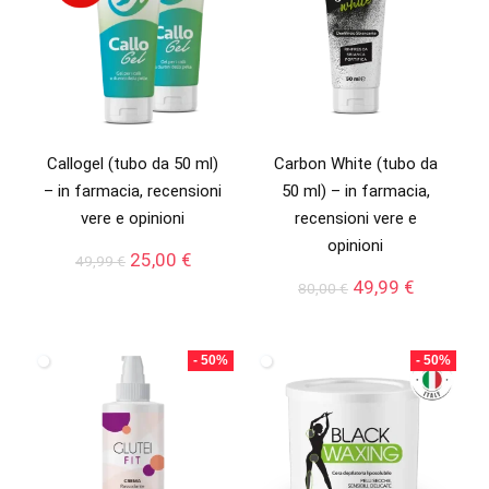
Callogel (tubo da 50 ml)
Carbon White (tubo da
– in farmacia, recensioni
50 ml) – in farmacia,
vere e opinioni
recensioni vere e
opinioni
Il
Il
25,00
€
49,99
€
prezzo
prezzo
Il
Il
49,99
€
80,00
€
originale
attuale
prezzo
prezzo
era:
è:
originale
attuale
49,99 €.
25,00 €.
era:
è:
- 50%
- 50%
80,00 €.
49,99 €.