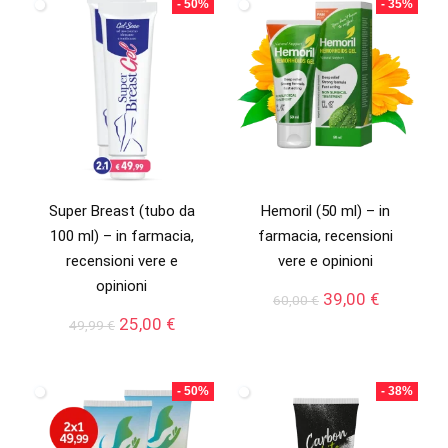
- 50%
- 35%
Super Breast (tubo da
Hemoril (50 ml) – in
100 ml) – in farmacia,
farmacia, recensioni
recensioni vere e
vere e opinioni
opinioni
Il
Il
39,00
€
60,00
€
prezzo
prezzo
Il
Il
25,00
€
49,99
€
originale
attuale
prezzo
prezzo
era:
è:
originale
attuale
60,00 €.
39,00 €.
era:
è:
- 50%
- 38%
49,99 €.
25,00 €.