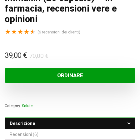
farmacia, recensioni vere e
opinioni
★
★
★
★
★
(
6
recensioni dei clienti)
Il
Il
39,00
€
70,00
€
prezzo
prezzo
originale
attuale
ORDINARE
era:
è:
70,00 €.
39,00 €.
Category:
Salute
Descrizione
Recensioni (6)