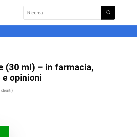
 (30 ml) – in farmacia,
 e opinioni
clienti)
o
o
ale
le