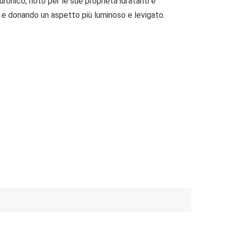
uronico, noto per le sue proprietà idratanti e
ne e donando un aspetto più luminoso e levigato.