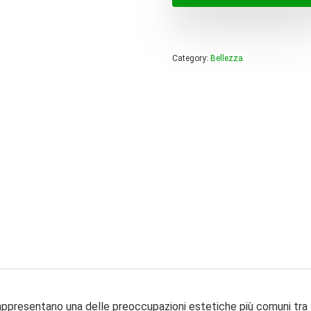
era:
è:
80,00 
49,00 
Category:
Bellezza
appresentano una delle preoccupazioni estetiche più comuni tra le