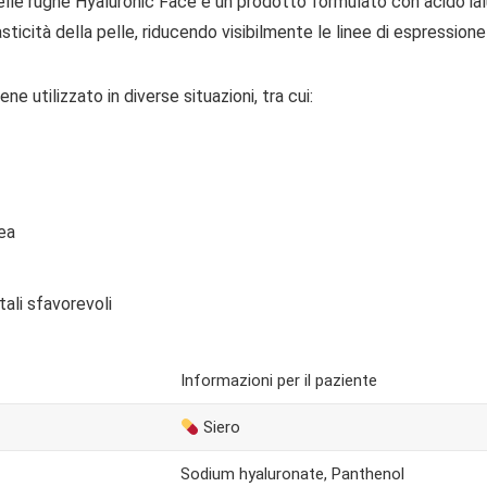
a delle rughe Hyaluronic Face è un prodotto formulato con acido ial
lasticità della pelle, riducendo visibilmente le linee di espressio
e utilizzato in diverse situazioni, tra cui:
nea
tali sfavorevoli
Informazioni per il paziente
Siero
Sodium hyaluronate, Panthenol