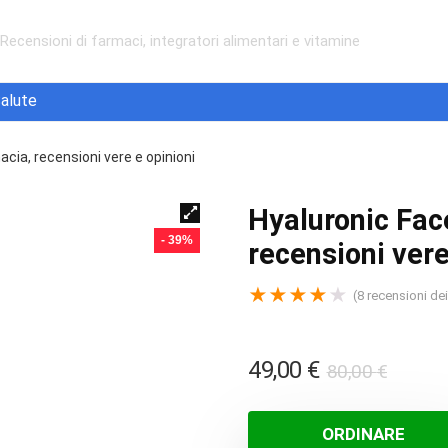
Recensioni di farmaci, integratori alimentari e vitamine
alute
acia, recensioni vere e opinioni
Hyaluronic Face
- 39%
recensioni vere
★
★
★
★
★
(
8
recensioni dei 
Il
Il
49,00
€
80,00
€
prezz
prezz
origin
attua
ORDINARE