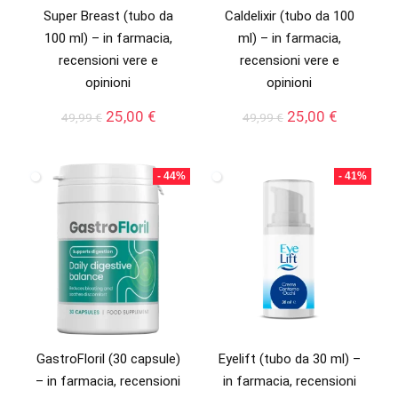
Super Breast (tubo da
Caldelixir (tubo da 100
100 ml) – in farmacia,
ml) – in farmacia,
recensioni vere e
recensioni vere e
opinioni
opinioni
Il
Il
Il
Il
25,00
€
25,00
€
49,99
€
49,99
€
prezzo
prezzo
prezzo
prezzo
originale
attuale
originale
attuale
era:
è:
era:
è:
- 44%
- 41%
49,99 €.
25,00 €.
49,99 €.
25,00 €.
GastroFloril (30 capsule)
Eyelift (tubo da 30 ml) –
– in farmacia, recensioni
in farmacia, recensioni