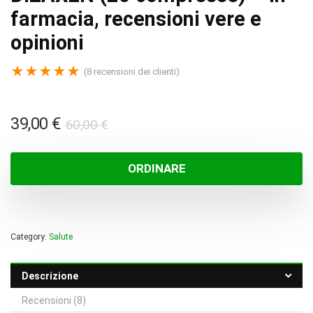
farmacia, recensioni vere e
opinioni
★
★
★
★
★
(
8
recensioni dei clienti)
Il
Il
39,00
€
60,00
€
prezzo
prezzo
originale
attuale
ORDINARE
era:
è:
60,00 €.
39,00 €.
Category:
Salute
Descrizione
Recensioni (8)