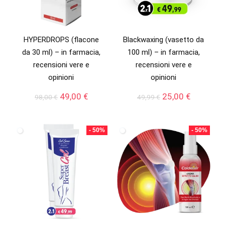
HYPERDROPS (flacone
Blackwaxing (vasetto da
da 30 ml) – in farmacia,
100 ml) – in farmacia,
recensioni vere e
recensioni vere e
opinioni
opinioni
Il
Il
Il
Il
49,00
€
25,00
€
98,00
€
49,99
€
prezzo
prezzo
prezzo
prezzo
originale
attuale
originale
attuale
era:
è:
era:
è:
- 50%
- 50%
98,00 €.
49,00 €.
49,99 €.
25,00 €.