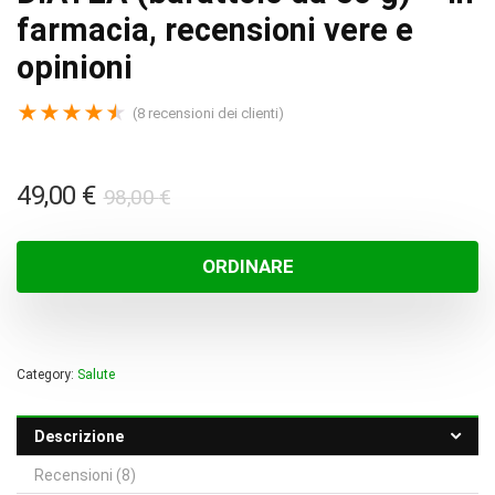
farmacia, recensioni vere e
opinioni
★
★
★
★
★
(
8
recensioni dei clienti)
Il
Il
49,00
€
98,00
€
prezzo
prezzo
originale
attuale
ORDINARE
era:
è:
98,00 €.
49,00 €.
Category:
Salute
Descrizione
Recensioni (8)