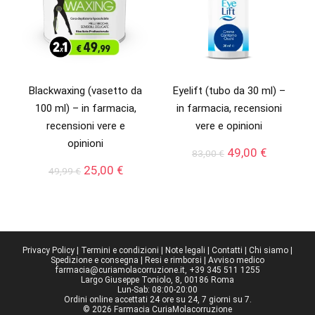
Blackwaxing (vasetto da
Eyelift (tubo da 30 ml) –
100 ml) – in farmacia,
in farmacia, recensioni
recensioni vere e
vere e opinioni
opinioni
Il
Il
49,00
€
83,00
€
prezzo
prezzo
Il
Il
25,00
€
49,99
€
originale
attuale
prezzo
prezzo
era:
è:
originale
attuale
83,00 €.
49,00 €.
era:
è:
49,99 €.
25,00 €.
Privacy Policy
|
Termini e condizioni
|
Note legali
|
Contatti
|
Chi siamo
|
Spedizione e consegna
|
Resi e rimborsi
|
Avviso medico
farmacia@curiamolacorruzione.it, +39 345 511 1255
Largo Giuseppe Toniolo, 8, 00186 Roma
Lun-Sab: 08:00-20:00
Ordini online accettati 24 ore su 24, 7 giorni su 7.
© 2026 Farmacia CuriaMolacorruzione