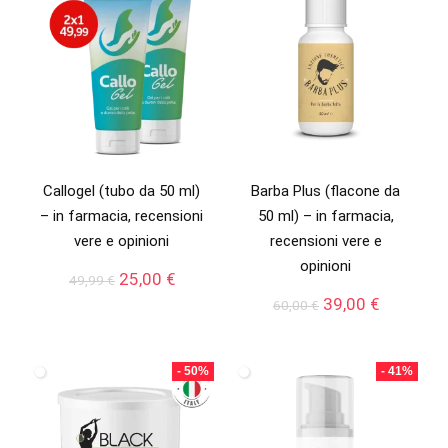
Callogel (tubo da 50 ml)
Barba Plus (flacone da
– in farmacia, recensioni
50 ml) – in farmacia,
vere e opinioni
recensioni vere e
opinioni
Il
Il
25,00
€
49,99
€
prezzo
prezzo
Il
Il
39,00
€
60,00
€
originale
attuale
prezzo
prezzo
era:
è:
originale
attuale
49,99 €.
25,00 €.
era:
è:
- 50%
- 41%
60,00 €.
39,00 €.