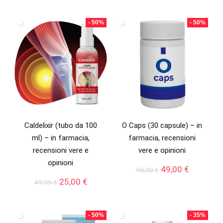
- 50%
- 50%
Caldelixir (tubo da 100
O Caps (30 capsule) – in
ml) – in farmacia,
farmacia, recensioni
recensioni vere e
vere e opinioni
opinioni
Il
Il
49,00
€
98,00
€
prezzo
prezzo
Il
Il
25,00
€
49,99
€
originale
attuale
prezzo
prezzo
era:
è:
originale
attuale
98,00 €.
49,00 €.
era:
è:
- 50%
- 35%
49,99 €.
25,00 €.