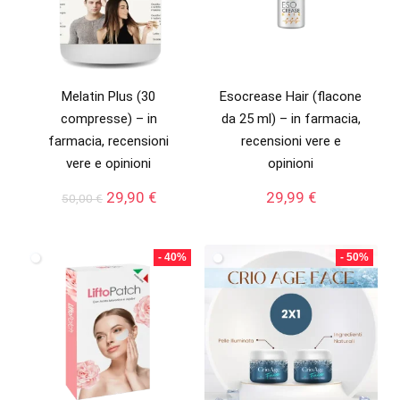
Melatin Plus (30
Esocrease Hair (flacone
compresse) – in
da 25 ml) – in farmacia,
farmacia, recensioni
recensioni vere e
vere e opinioni
opinioni
Il
Il
29,90
€
29,99
€
50,00
€
prezzo
prezzo
originale
attuale
era:
è:
- 40%
- 50%
50,00 €.
29,90 €.