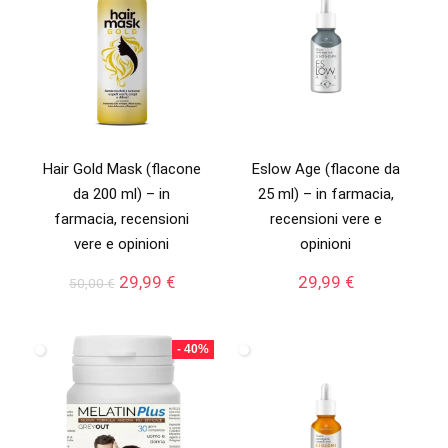
Hair Gold Mask (flacone
Eslow Age (flacone da
da 200 ml) – in
25 ml) – in farmacia,
farmacia, recensioni
recensioni vere e
vere e opinioni
opinioni
Il
Il
29,99
€
29,99
€
50,00
€
prezzo
prezzo
originale
attuale
era:
è:
- 40%
50,00 €.
29,99 €.