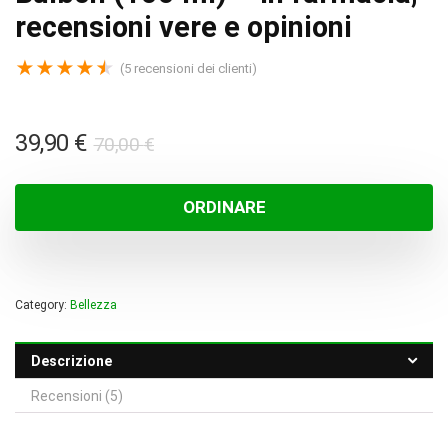
recensioni vere e opinioni
★
★
★
★
★
(
5
recensioni dei clienti)
Il
Il
39,90
€
70,00
€
prezzo
prezzo
originale
attuale
ORDINARE
era:
è:
70,00 €.
39,90 €.
Category:
Bellezza
Descrizione
Recensioni (5)