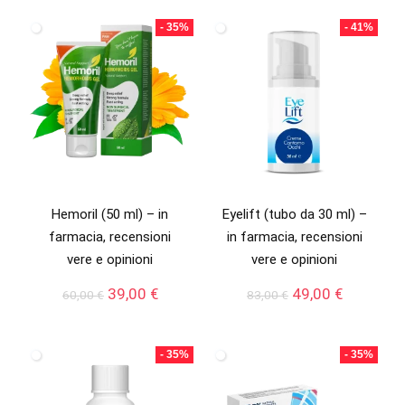
originale
attuale
49,99 €.
25,00 €.
era:
è:
- 35%
- 41%
79,95 €.
36,65 €.
Hemoril (50 ml) – in
Eyelift (tubo da 30 ml) –
farmacia, recensioni
in farmacia, recensioni
vere e opinioni
vere e opinioni
Il
Il
Il
Il
39,00
€
49,00
€
60,00
€
83,00
€
prezzo
prezzo
prezzo
prezzo
originale
attuale
originale
attuale
era:
è:
era:
è:
- 35%
- 35%
60,00 €.
39,00 €.
83,00 €.
49,00 €.