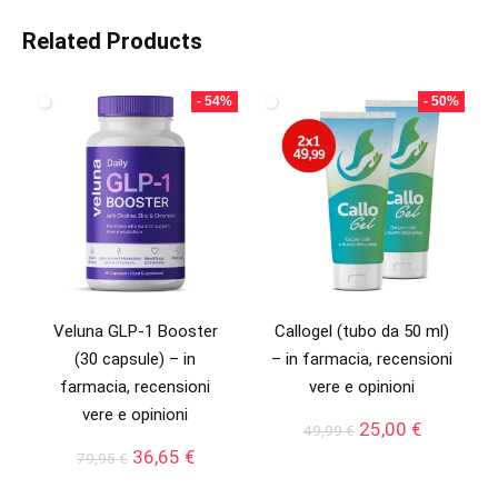
Related Products
- 54%
- 50%
Veluna GLP-1 Booster
Callogel (tubo da 50 ml)
(30 capsule) – in
– in farmacia, recensioni
farmacia, recensioni
vere e opinioni
vere e opinioni
Il
Il
25,00
€
49,99
€
prezzo
prezzo
Il
Il
36,65
€
79,95
€
originale
attuale
prezzo
prezzo
era:
è: