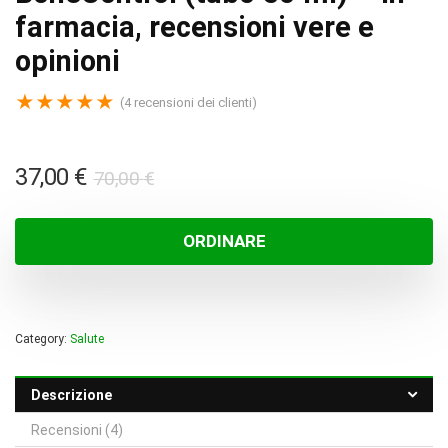
farmacia, recensioni vere e
opinioni
★
★
★
★
★
(
4
recensioni dei clienti)
Il
Il
37,00
€
70,00
€
prezzo
prezzo
originale
attuale
ORDINARE
era:
è:
70,00 €.
37,00 €.
Category:
Salute
Descrizione
Recensioni (4)