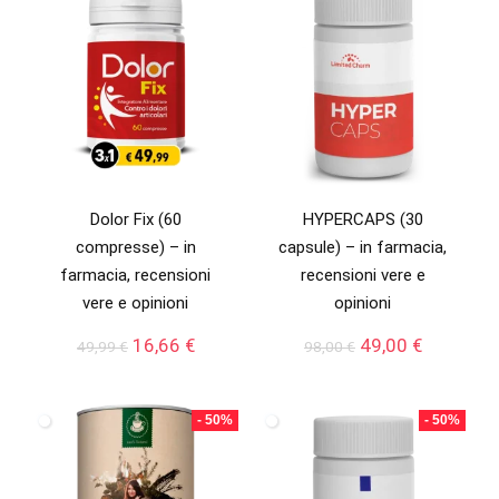
Dolor Fix (60
HYPERCAPS (30
compresse) – in
capsule) – in farmacia,
farmacia, recensioni
recensioni vere e
vere e opinioni
opinioni
Il
Il
Il
Il
16,66
€
49,00
€
49,99
€
98,00
€
prezzo
prezzo
prezzo
prezzo
originale
attuale
originale
attuale
era:
è:
era:
è:
- 50%
- 50%
49,99 €.
16,66 €.
98,00 €.
49,00 €.