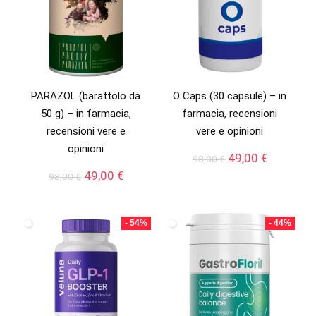
PARAZOL (barattolo da
O Caps (30 capsule) – in
50 g) – in farmacia,
farmacia, recensioni
recensioni vere e
vere e opinioni
opinioni
Il
Il
49,00
€
98,00
€
prezzo
prezzo
Il
Il
49,00
€
98,00
€
originale
attuale
prezzo
prezzo
era:
è:
originale
attuale
98,00 €.
49,00 €.
era:
è:
- 54%
- 44%
98,00 €.
49,00 €.