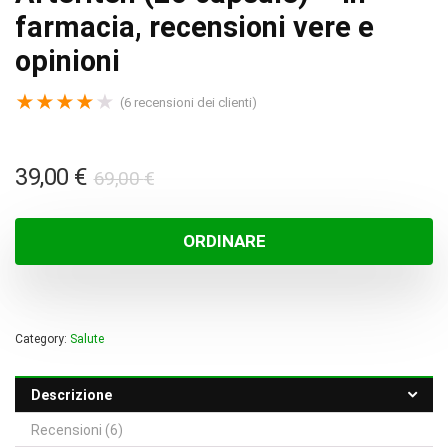
farmacia, recensioni vere e
opinioni
★
★
★
★
★
(
6
recensioni dei clienti)
Il
Il
39,00
€
69,00
€
prezzo
prezzo
originale
attuale
ORDINARE
era:
è:
69,00 €.
39,00 €.
Category:
Salute
Descrizione
Recensioni (6)