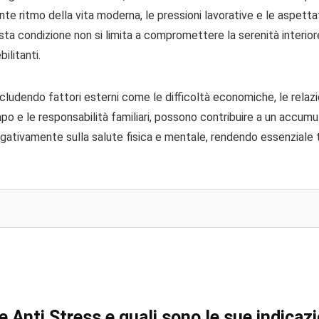
nte ritmo della vita moderna, le pressioni lavorative e le aspett
uesta condizione non si limita a compromettere la serenità interiore
ilitanti.
udendo fattori esterni come le difficoltà economiche, le relazio
o e le responsabilità familiari, possono contribuire a un accumu
gativamente sulla salute fisica e mentale, rendendo essenziale tr
Anti Stress e quali sono le sue indicaz