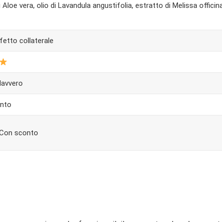
 Aloe vera, olio di Lavandula angustifolia, estratto di Melissa officin
etto collaterale
davvero
nto
 Con sconto