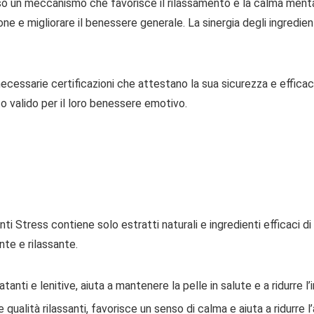
so un meccanismo che favorisce il rilassamento e la calma menta
one e migliorare il benessere generale. La sinergia degli ingredien
ecessarie certificazioni che attestano la sua sicurezza e efficaci
to valido per il loro benessere emotivo.
i Stress contiene solo estratti naturali e ingredienti efficaci d
te e rilassante.
anti e lenitive, aiuta a mantenere la pelle in salute e a ridurre l’i
 qualità rilassanti, favorisce un senso di calma e aiuta a ridurre l’