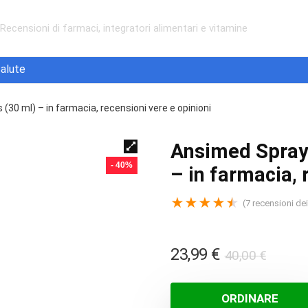
Recensioni di farmaci, integratori alimentari e vitamine
alute
(30 ml) – in farmacia, recensioni vere e opinioni
Ansimed Spray 
- 40%
– in farmacia, 
★
★
★
★
★
(
7
recensioni dei 
Il
Il
23,99
€
40,00
€
prezz
prezz
origin
attua
ORDINARE