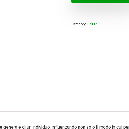
era:
è:
40,00 
23,99 
Category:
Salute
 generale di un individuo, influenzando non solo il modo in cui p