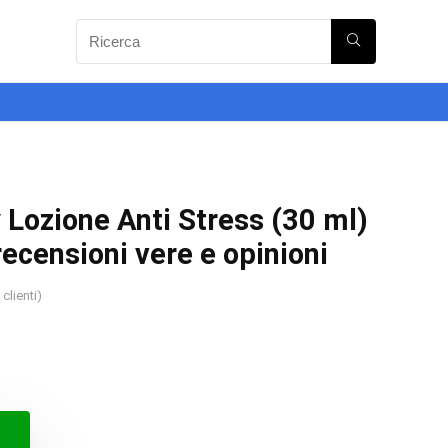
Lozione Anti Stress (30 ml)
recensioni vere e opinioni
clienti)
o
o
ale
le